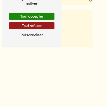
activer
Tout accepter
Tout refuser
Personnaliser
En cochant cette case, j'accepte les conditions
particulières ci-dessous **
Envoyer
** Les données personnelles communiquées sont nécessaires aux fins de
vous contacter et sont enregistrées dans un fichier informatisé. Elles
sont destinées à Docquier SRL et ses sous-traitants dans le seul but de
répondre à votre message. Les données collectées seront
communiquées aux seuls destinataires suivants: Docquier SRL 5060